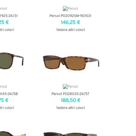
292S-24/31
Persol PO3092SM-901531
25 €
146,25 €
tri colori
Vedere altri colori
ETTAGLI
VEDI DETTAGLI
314S-24/58
Persol PO2803S-24/57
75 €
188,50 €
tri colori
Vedere altri colori
ETTAGLI
VEDI DETTAGLI