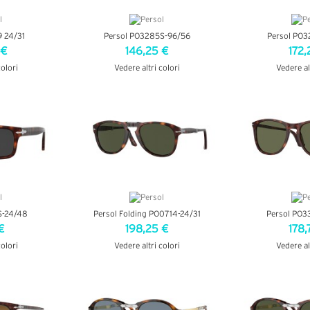
 24/31
Persol PO3285S-96/56
Persol PO3
 €
146,25 €
172,
colori
Vedere altri colori
Vedere al
AGLI
VEDI DETTAGLI
VEDI D
S-24/48
Persol Folding PO0714-24/31
Persol PO3
€
198,25 €
178,
colori
Vedere altri colori
Vedere al
AGLI
VEDI DETTAGLI
VEDI D