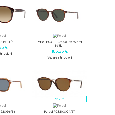
0649-24/51
Persol PO3210S-24/31 Typewriter
Edition
25 €
185,25 €
tri colori
Vedere altri colori
ETTAGLI
VEDI DETTAGLI
Novità
292S-96/56
Persol PO3210S-24/57