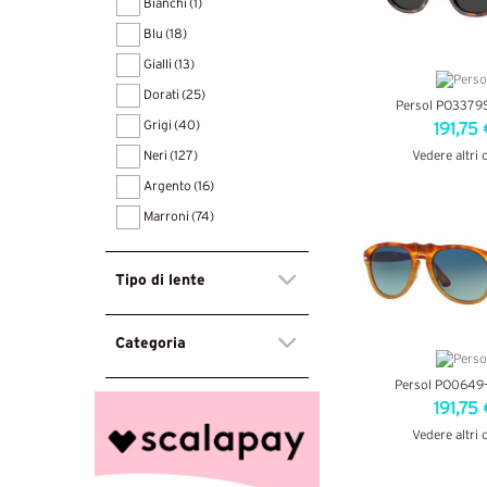
Bianchi
(1)
Blu
(18)
Gialli
(13)
Dorati
(25)
Persol PO3379
Grigi
(40)
191,75 
Vedere altri 
Neri
(127)
Argento
(16)
VEDI DETT
Marroni
(74)
Tipo di lente
Categoria
Persol PO0649
191,75 
Vedere altri 
VEDI DETT