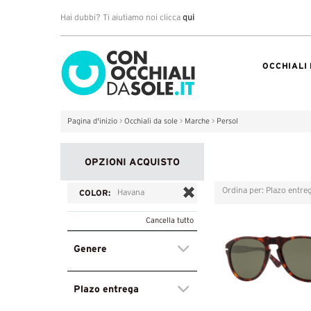
Hai dubbi? Ti aiutiamo noi clicca
qui
OCCHIALI
Pagina d'inizio
>
Occhiali da sole
>
Marche
>
Persol
OPZIONI ACQUISTO
Ordina per: Plazo entre
riglia
Lista
COLOR:
Havana
Cancella tutto
Genere
Plazo entrega