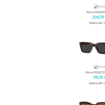
Persol PO0009
204,75
Vedere altri 
VEDI DETT
Persol PO3272
191,75 
Vedere altri 
VEDI DETT