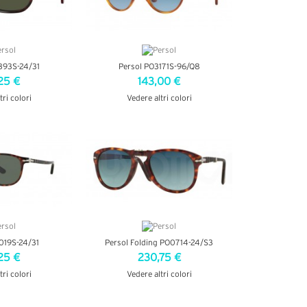
393S-24/31
Persol PO3171S-96/Q8
25 €
143,00 €
tri colori
Vedere altri colori
ETTAGLI
VEDI DETTAGLI
019S-24/31
Persol Folding PO0714-24/S3
25 €
230,75 €
tri colori
Vedere altri colori
ETTAGLI
VEDI DETTAGLI