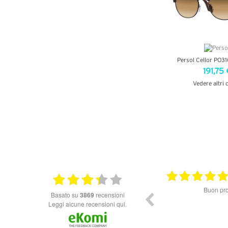
Persol Cellor PO3
191,75 
Vedere altri 
VEDI DETT
10.06.2026
Ottimo Venditore *****
Buon prod
basato su
3869
recensioni
Leggi alcune recensioni qui.