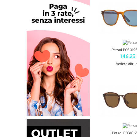
Persol PO3019
146,25
Vedere altri 
VEDI DETT
Persol PO3186