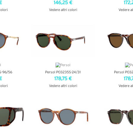
€
146,25 €
172,
colori
Vedere altri colori
Vedere al
AGLI
VEDI DETTAGLI
VEDI D
S-96/56
Persol PO3235S-24/31
Persol PO3
€
178,75 €
178,
colori
Vedere altri colori
Vedere al
AGLI
VEDI DETTAGLI
VEDI D