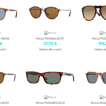
S-96/56
Persol PO3166S-24/57
Persol PO
 €
217,75 €
159,
colori
Vedere altri colori
Vedere al
AGLI
VEDI DETTAGLI
VEDI D
S-24/57
Persol PO3048S-24/31
Persol PO3