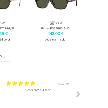
274S-24/31
Persol PO3288S-24/31
25 €
143,00 €
tri colori
Vedere altri colori
ETTAGLI
VEDI DETTAGLI
O
30.06.2025
Eccellente sul serio
Ordine gestito ed evas
ordinato conforme al
perfettamente conf
custodia per gli