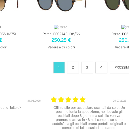
105S-112751
Persol PO3274S-108/56
Persol PO3
€
250,25 €
250,
colori
Vedere altri colori
Vedere al
AGLI
VEDI DETTAGLI
VEDI D
1
2
3
4
PROSSIM
31.03.2026
25.07.2025
otto, tutto ok
Ottimo sito per acquistare occhiali da sole. Un
pochino lenta la spedizione, ho ricevuto gli
occhiali dopo 8 giorni ma sul sito veniva
promesso arrivo in 48 h. Il complesso sono
soddisfatta gli occhiali erano perfetti, originali e
completi di tutto, custodia e panno.