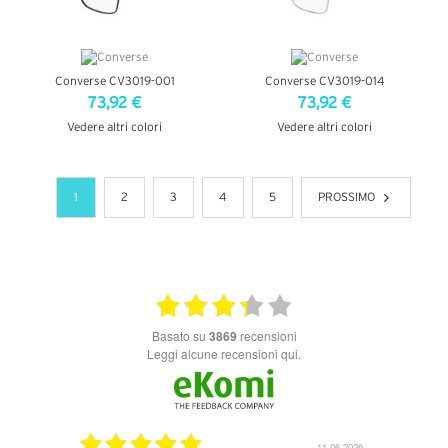
Converse CV3019-001
Converse CV3019-014
73,92 €
73,92 €
Vedere altri colori
Vedere altri colori
VEDI DETTAGLI
VEDI DETTAGLI
1
2
3
4
5
PROSSIMO
basato su
3869
recensioni
Leggi alcune recensioni qui.
14.07.2026
11.06.2026