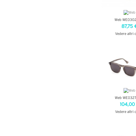
Web WE0302
87,75 
Vedere altri 
VEDI DETT
Web WE0327
104,00
Vedere altri 
VEDI DETT