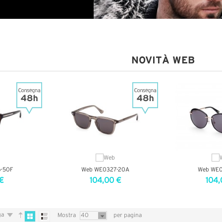
NOVITÀ WEB
-50F
Web WE0327-20A
Web WE0
€
104,00 €
104,
AGLI
VEDI DETTAGLI
VEDI D
ga
Mostra
40
per pagina