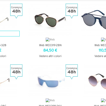
-32B
Web WE0319-28N
Web WE0
€
84,50 €
110,
colori
Vedere altri colori
Vedere al
AGLI
VEDI DETTAGLI
VEDI D