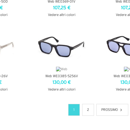
-50D
Web WE0369-01V
Web WE0
 €
107,25 €
107,
colori
Vedere altri colori
Vedere al
AGLI
VEDI DETTAGLI
VEDI D
-26V
Web WE0385-5256V
Web WE03
€
130,00 €
130,
colori
Vedere altri colori
Vedere al
AGLI
VEDI DETTAGLI
VEDI D
1
2
PROSSIMO