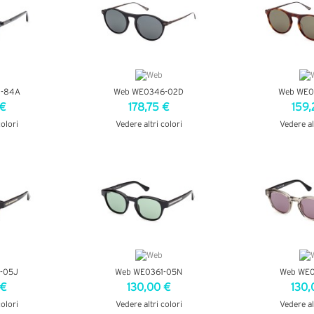
-84A
Web WE0346-02D
Web WE0
 €
178,75 €
159,
colori
Vedere altri colori
Vedere al
AGLI
VEDI DETTAGLI
VEDI D
-05J
Web WE0361-05N
Web WE0
 €
130,00 €
130,
colori
Vedere altri colori
Vedere al