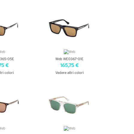
ETTAGLI
VEDI DETTAGLI
365-05E
Web WE0367-01E
75 €
165,75 €
tri colori
Vedere altri colori
ETTAGLI
VEDI DETTAGLI