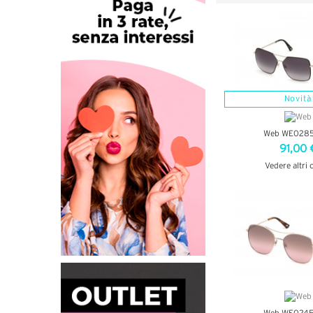
Novità
Web WE0285
91,00 
Vedere altri 
VEDI DETT