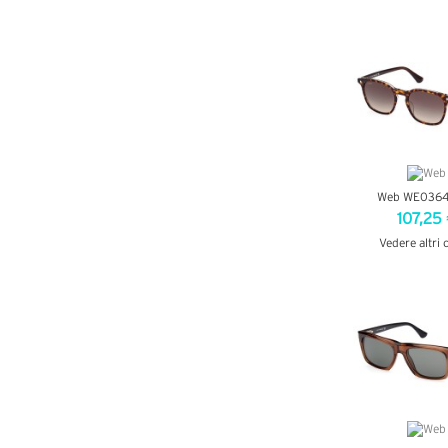
VEDI DETT
Web WE0364
107,25
Vedere altri 
VEDI DETT