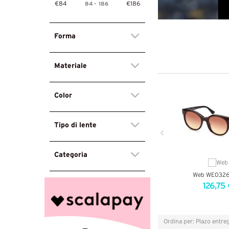
84
-
186
€84
€186
Forma
Materiale
Color
Tipo di lente
Categoria
Web WE0326
126,75 
VEDI DETT
Ordina per: Plazo entre
riglia
Lista