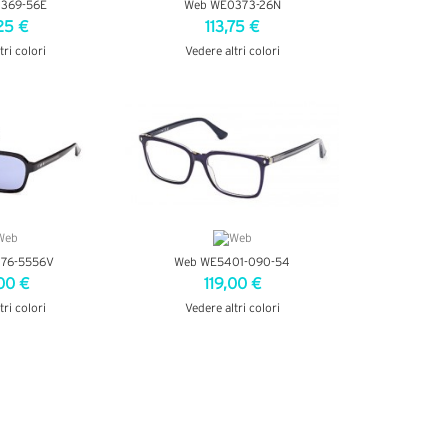
369-56E
Web WE0373-26N
25 €
113,75 €
tri colori
Vedere altri colori
ETTAGLI
VEDI DETTAGLI
76-5556V
Web WE5401-090-54
00 €
119,00 €
tri colori
Vedere altri colori
ETTAGLI
VEDI DETTAGLI