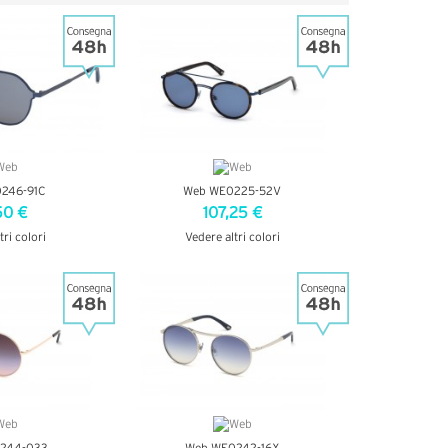
246-91C
Web WE0225-52V
50 €
107,25 €
tri colori
Vedere altri colori
ETTAGLI
VEDI DETTAGLI