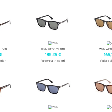
AGLI
VEDI DETTAGLI
VEDI D
-56B
Web WE0365-01D
Web WE0
 €
185,25 €
165,
colori
Vedere altri colori
Vedere al
AGLI
VEDI DETTAGLI
VEDI D