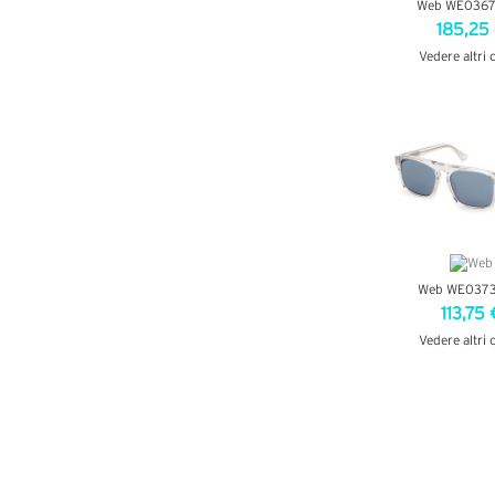
Web WE0367
185,25
Vedere altri 
VEDI DETT
Web WE0373
113,75 
Vedere altri 
VEDI DETT