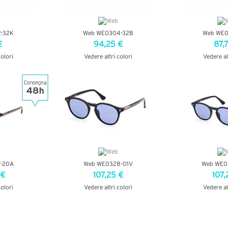
-32K
Web WE0304-32B
Web WE0
€
94,25 €
87,
colori
Vedere altri colori
Vedere al
AGLI
VEDI DETTAGLI
VEDI D
-20A
Web WE0328-01V
Web WE0
 €
107,25 €
107,
colori
Vedere altri colori
Vedere al
AGLI
VEDI DETTAGLI
VEDI D