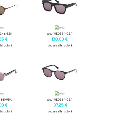
346-52N
Web WE0354-02A
25 €
130,00 €
tri colori
Vedere altri colori
ETTAGLI
VEDI DETTAGLI
361-95A
Web WE0364-05A
00 €
107,25 €
tri colori
Vedere altri colori