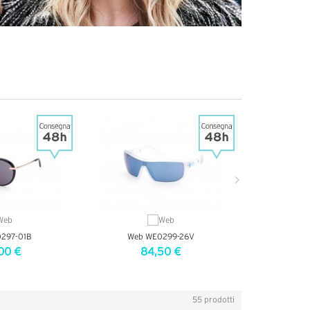
297-01B
Web WE0299-26V
Web 
00 €
84,50 €
8
ETTAGLI
VEDI DETTAGLI
VEDI
55 prodotti