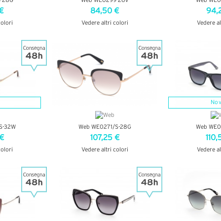
-28G
Web WE0299-26V
Web WE0
€
84,50 €
94,
colori
Vedere altri colori
Vedere al
AGLI
VEDI DETTAGLI
VEDI D
Nov
S-32W
Web WE0271/S-28G
Web WE0
 €
107,25 €
110,
colori
Vedere altri colori
Vedere al
AGLI
VEDI DETTAGLI
VEDI D