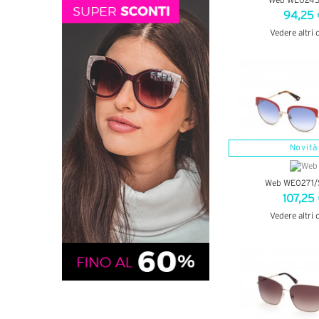
Web WE0245
94,25 
Vedere altri 
VEDI DETT
Novità
Web WE0271/
107,25
Vedere altri 
VEDI DETT