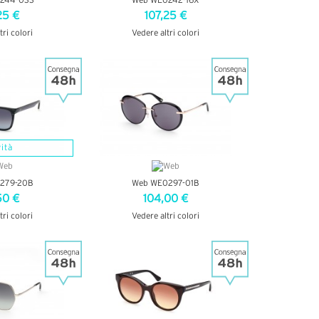
244-033
Web WE0242-16X
25 €
107,25 €
tri colori
Vedere altri colori
ETTAGLI
VEDI DETTAGLI
ità
279-20B
Web WE0297-01B
50 €
104,00 €
tri colori
Vedere altri colori
ETTAGLI
VEDI DETTAGLI