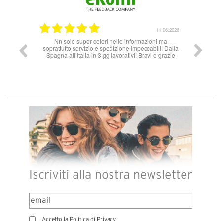
14.07.2026
11.06.2026
ales, muy
Nn solo super celeri nelle informazioni ma
 necesito
soprattutto servizio e spedizione impeccabili! Dalla
attible.
Spagna all’Italia in 3 gg lavorativi! Bravi e grazie
Iscriviti alla nostra newsletter
Accetto la Política di Privacy