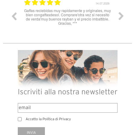
14.07.2026
11.06.2026
amente y originales, muy
Nn solo super celeri nelle informazioni ma
re'otra vez si necesito
soprattutto servizio e spedizione impeccabili! Dalla
y el precio imbattible.
Spagna all’Italia in 3 gg lavorativi! Bravi e grazie
 ***
Iscriviti alla nostra newsletter
Accetto la Política di Privacy
INVIA