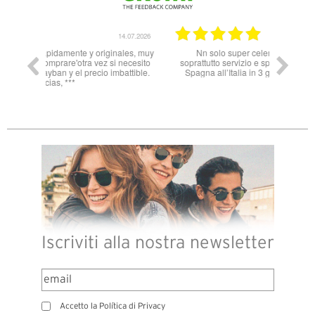
14.07.2026
11.06.2026
ales, muy
Nn solo super celeri nelle informazioni ma
 necesito
soprattutto servizio e spedizione impeccabili! Dalla
attible.
Spagna all’Italia in 3 gg lavorativi! Bravi e grazie
Iscriviti alla nostra newsletter
Accetto la Política di Privacy