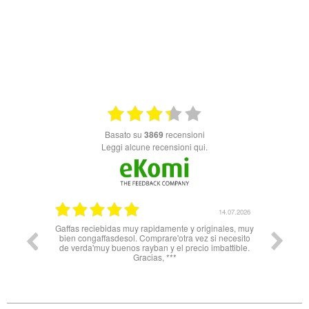
basato su
3869
recensioni
Leggi alcune recensioni qui.
26.05.2025
14.07.2026
Gaffas reciebidas muy rapidamente y originales, muy
Nn 
bien congaffasdesol. Comprare'otra vez si necesito
soprattu
de verda'muy buenos rayban y el precio imbattible.
Spagna 
Gracias, ***