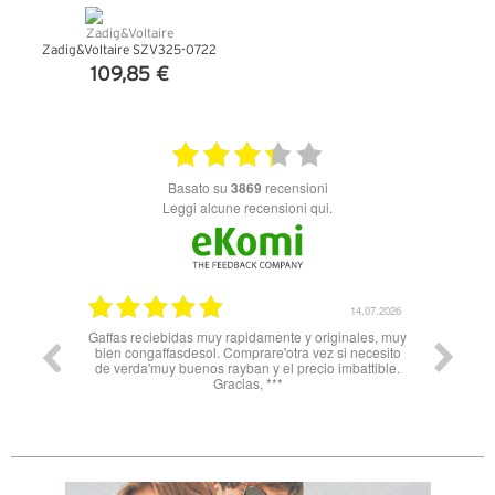
Zadig&Voltaire SZV325-0722
109,85 €
VEDI DETTAGLI
basato su
3869
recensioni
Leggi alcune recensioni qui.
14.07.2026
muy rapidamente y originales, muy
Nn solo super celeri nelle informazio
ol. Comprare'otra vez si necesito
soprattutto servizio e spedizione impeccab
os rayban y el precio imbattible.
Spagna all’Italia in 3 gg lavorativi! Bravi
Gracias, ***