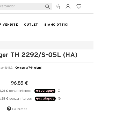
P VENDITE
OUTLET
SIAMO OTTICI
iger TH 2292/S-05L (HA)
sponibilità:
Consegna 7-14 giorni
96,85 €
Calibre:
55