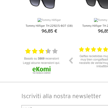
Tommy Hilfiger TH 2292/S-807 (08)
Tommy Hilfiger TH 
96,85 €
96,8
VEDI DETTAGLI
VEDI DE
14.07.2026
11.06.2026
e y originales,
Nn solo super celeri nelle informazioni ma
basato su
3869
recensioni
re'otra vez si
soprattutto servizio e spedizione impeccabili!
ban y el precio
Leggi alcune recensioni qui.
Dalla Spagna all’Italia in 3 gg lavorativi! Bravi e
**
grazie
Iscriviti alla nostra newsletter