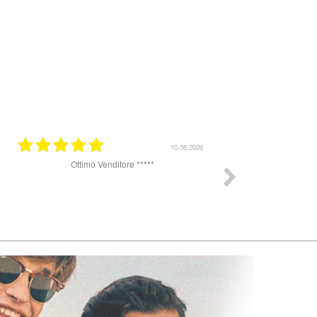
31.03.2026
25.07.2025
k
Ottimo sito per acquistare occhiali da sole. Un
pochino lenta la spedizione, ho ricevuto gli
occhiali dopo 8 giorni ma sul sito veniva
promesso arrivo in 48 h. Il complesso sono
soddisfatta gli occhiali erano perfetti, originali e
completi di tutto, custodia e panno.