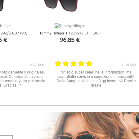
2292/S-807 (9O)
Tommy Hilfiger TH 2292/S-LHF (9O)
5 €
96,85 €
TTAGLI
VEDI DETTAGLI
10.06.2026
Ottimo Venditore *****
Buon prodotto, tutto o