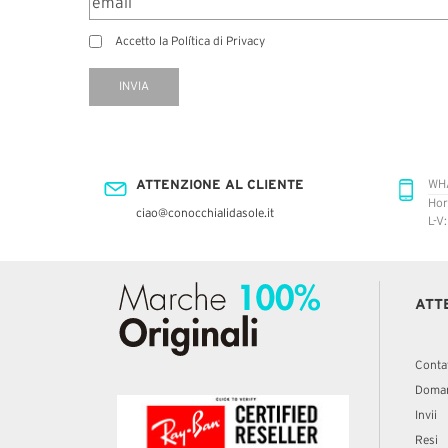
Accetto la Política di Privacy
INVIA
ATTENZIONE AL CLIENTE
WH
Hor
ciao@conocchialidasole.it
L-V
ATT
Conta
Doman
Invii
Resi