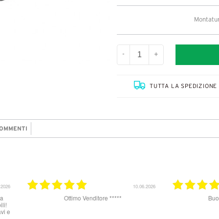
Montatura
-
+
TUTTA LA SPEDIZIONE 
OMMENTI
31.03.2026
25.07.2025
otto, tutto ok
Ottimo sito per acquistare occhiali da sole. Un
pochino lenta la spedizione, ho ricevuto gli
occhiali dopo 8 giorni ma sul sito veniva
promesso arrivo in 48 h. Il complesso sono