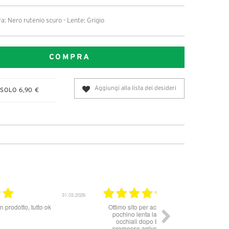
: Nero rutenio scuro - Lente: Grigio
COMPRA
Aggiungi alla lista dei desideri
SOLO 6,90 €
30.06.2025
Eccellente sul serio
Ordine gestito ed evas
ordinato conforme al
perfettamente conf
custodia per gli