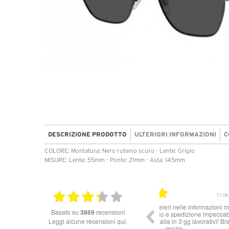
DESCRIZIONE PRODOTTO
ULTERIORI INFORMAZIONI
C
COLORE: Montatura: Nero rutenio scuro - Lente: Grigio
MISURE: Lente: 55mm - Ponte: 21mm - Asta: 145mm
10.06.2026
Ottimo Venditore *****
Buon prod
basato su
3869
recensioni
Leggi alcune recensioni qui.