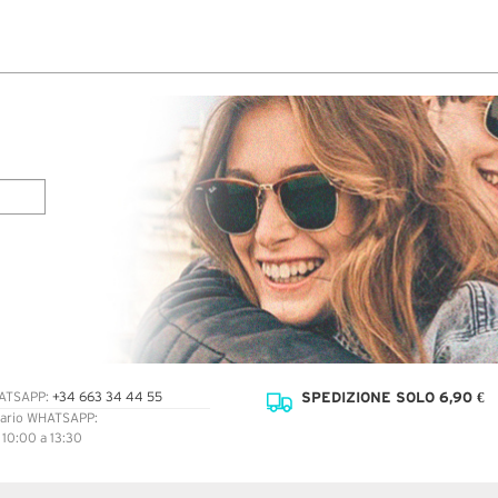
soddisfatta gli occhiali erano perfetti, originali e
completi di tutto, custodia e panno.
SPEDIZIONE SOLO 6,90 €
ATSAPP:
+34 663 34 44 55
ario WHATSAPP:
: 10:00 a 13:30