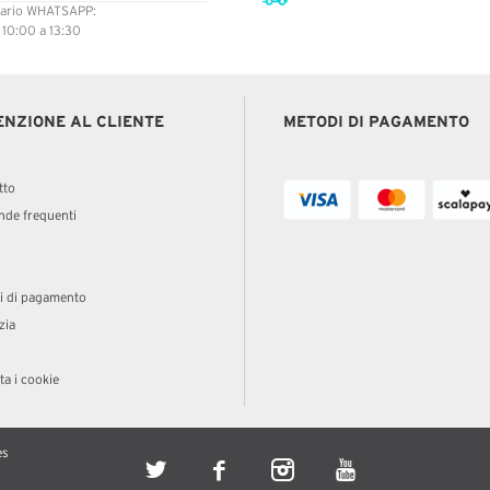
ario WHATSAPP:
: 10:00 a 13:30
ENZIONE AL CLIENTE
METODI DI PAGAMENTO
tto
de frequenti
i di pagamento
zia
a i cookie
es