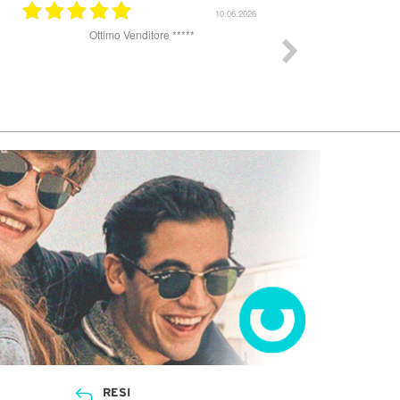
25.07.2025
 sito per acquistare occhiali da sole. Un
Eccellente sul serio
ino lenta la spedizione, ho ricevuto gli
hiali dopo 8 giorni ma sul sito veniva
esso arrivo in 48 h. Il complesso sono
atta gli occhiali erano perfetti, originali e
completi di tutto, custodia e panno.
RESI