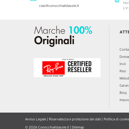
Hor
ciao@conocchialidasole.it
L-V
ATT
Conta
Doman
Invii
Resi
Metod
Garan
Blog
Impost
Avviso Legale
|
Riservatezza e protezione dei dati
|
Politica di cooki
© 2026 Conocchialidasole.it |
Sitemap