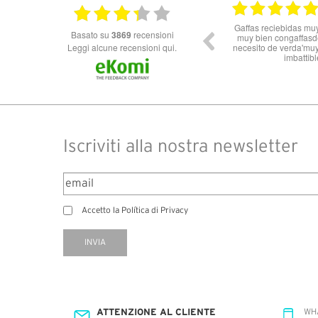
11.06.2026
solo super celeri nelle informazioni ma
Ottimo Venditore ****
basato su
3869
recensioni
attutto servizio e spedizione impeccabili!
Spagna all’Italia in 3 gg lavorativi! Bravi e
Leggi alcune recensioni qui.
grazie
Iscriviti alla nostra newsletter
Accetto la Política di Privacy
INVIA
ATTENZIONE AL CLIENTE
WH