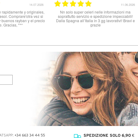
10.06.2026
31.03.2026
*
Buon prodotto, tutto ok
Ottimo
poch
occ
prom
soddisf
SPEDIZIONE SOLO 6,90 €
ATSAPP:
+34 663 34 44 55