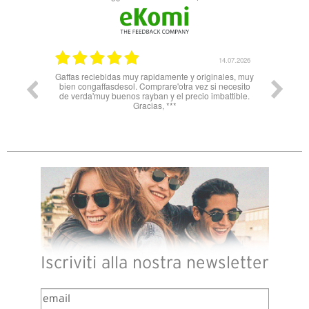
14.07.2026
11.06.2026
nales, muy
Nn solo super celeri nelle informazioni ma
 necesito
soprattutto servizio e spedizione impeccabili! Dalla
battible.
Spagna all’Italia in 3 gg lavorativi! Bravi e grazie
Iscriviti alla nostra newsletter