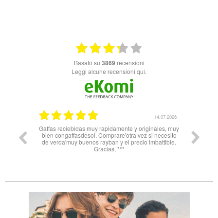
basato su
3869
recensioni
Leggi alcune recensioni qui.
14.07.2026
11.06.2026
amente y originales, muy
Nn solo super celeri nelle informazioni ma
re'otra vez si necesito
soprattutto servizio e spedizione impeccabili! Dalla
y el precio imbattible.
Spagna all’Italia in 3 gg lavorativi! Bravi e grazie
 ***