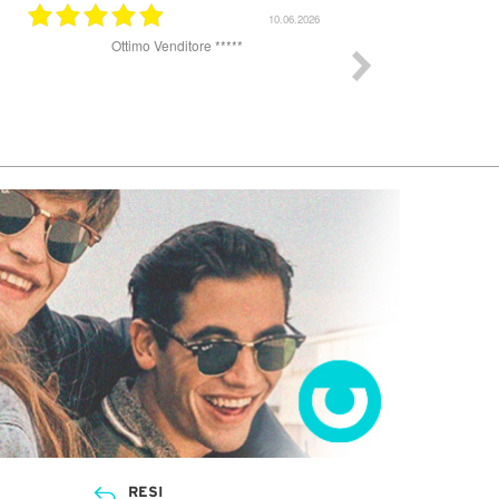
31.03.2026
25.07.2025
k
Ottimo sito per acquistare occhiali da sole. Un
pochino lenta la spedizione, ho ricevuto gli
occhiali dopo 8 giorni ma sul sito veniva
promesso arrivo in 48 h. Il complesso sono
soddisfatta gli occhiali erano perfetti, originali e
completi di tutto, custodia e panno.
RESI