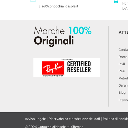
Hor
ciao@conocchialidasole.it
L-V
ATT
Conta
Doman
Invii
Resi
Metod
Garan
Blog
Impost
Avviso Legale
|
Riservatezza e protezione dei dati
|
Politica di cooki
© 2026 Conocchialidasole.it |
Sitemap