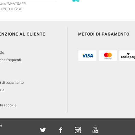
ario WHATSAPP:
: 10:00 a 13:30
ENZIONE AL CLIENTE
METODI DI PAGAMENTO
tto
de frequenti
i di pagamento
zia
a i cookie
es