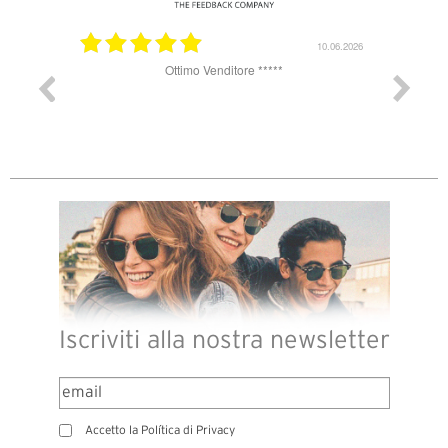
11.06.2026
10.06.2026
i ma
Ottimo Venditore *****
li! Dalla
e grazie
Iscriviti alla nostra newsletter
Accetto la Política di Privacy