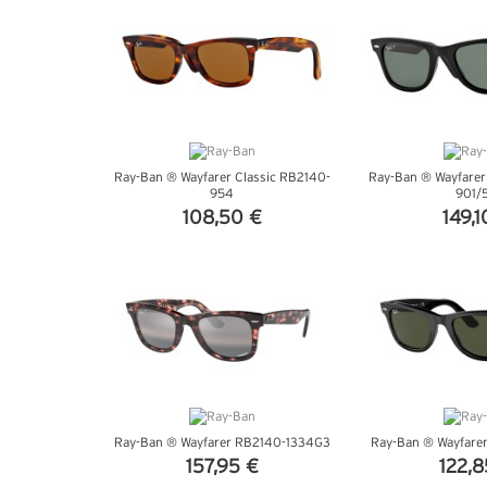
Ray-Ban ® Wayfarer Classic RB2140-
Ray-Ban ® Wayfarer
954
901/
108,50 €
149,1
VEDI DETTAGLI
VEDI DE
Ray-Ban ® Wayfarer RB2140-1334G3
Ray-Ban ® Wayfare
157,95 €
122,8