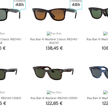
 Classic RB2140-
Ray-Ban ® Wayfarer Classic RB2140-
Ray-Ban ® Wayfa
58
902/57
0 €
138,45 €
10
TTAGLI
VEDI DETTAGLI
VEDI 
r RB2140-135831
Ray-Ban ® Wayfarer RB2140-135931
Ray-Ban ® Wayf
5 €
122,85 €
12