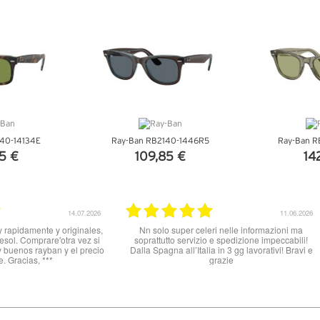
TTAGLI
VEDI DETTAGLI
VEDI 
40-14134E
Ray-Ban RB2140-1446R5
Ray-Ban 
5 €
109,85 €
14
TTAGLI
VEDI DETTAGLI
VEDI 
31.03.2026
25.07.2025
otto, tutto ok
Ottimo sito per acquistare occhiali da sole. Un
pochino lenta la spedizione, ho ricevuto gli
occhiali dopo 8 giorni ma sul sito veniva
promesso arrivo in 48 h. Il complesso sono
soddisfatta gli occhiali erano perfetti, originali e
completi di tutto, custodia e panno.