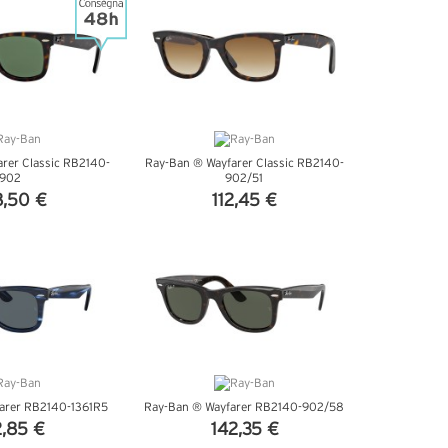
rer Classic RB2140-
Ray-Ban ® Wayfarer Classic RB2140-
902
902/51
8,50 €
112,45 €
DETTAGLI
VEDI DETTAGLI
arer RB2140-1361R5
Ray-Ban ® Wayfarer RB2140-902/58
2,85 €
142,35 €