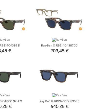
DETTAGLI
VEDI DETTAGLI
 RB2140-138731
Ray-Ban ® RB2140-1387GG
8,45 €
203,45 €
DETTAGLI
VEDI DETTAGLI
RB2140CO-921471
Ray-Ban ® RB2140CO-921580
0,25 €
640,25 €