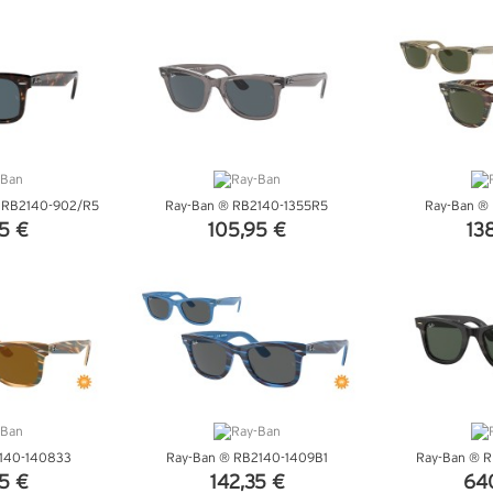
TTAGLI
VEDI DETTAGLI
VEDI 
r RB2140-902/R5
Ray-Ban ® RB2140-1355R5
Ray-Ban ®
5 €
105,95 €
13
TTAGLI
VEDI DETTAGLI
VEDI 
140-140833
Ray-Ban ® RB2140-1409B1
Ray-Ban ® 
5 €
142,35 €
64