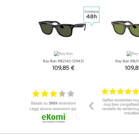
VEDI DETTAGLI
VEDI DE
Ray-Ban RB2140-129431
Ray-Ban RB21
109,85 €
109,8
VEDI DETTAGLI
VEDI DE
10.06.2026
Ottimo Venditore *****
Buon prod
basato su
3869
recensioni
Leggi alcune recensioni qui.