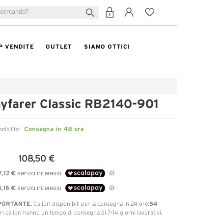
P VENDITE
OUTLET
SIAMO OTTICI
yfarer Classic RB2140-901
Consegna in 48 ore
onibilità:
108,50 €
PORTANTE.
54
Calibri disponibili per la consegna in 24 ore:
ltri calibri hanno un tempo di consegna di 7-14 giorni lavorativi.