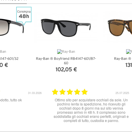
147-601/32
Ray-Ban ® Boyfriend RB4147-601/87-
Ray-Ban ®
60
0 €
13
102,05 €
TTAGLI
VEDI 
VEDI DETTAGLI
31.03.2026
25.07.2025
otto, tutto ok
Ottimo sito per acquistare occhiali da sole. Un
pochino lenta la spedizione, ho ricevuto gli
occhiali dopo 8 giorni ma sul sito veniva
promesso arrivo in 48 h. Il complesso sono
soddisfatta gli occhiali erano perfetti, originali e
completi di tutto, custodia e panno.