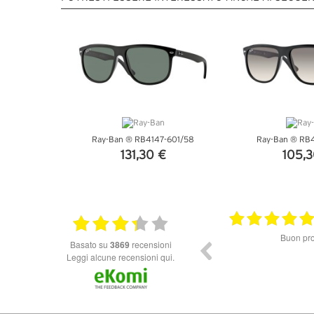
Ray-Ban ® RB4147-601/58
Ray-Ban ® RB4
131,30 €
105,3
VEDI DETTAGLI
VEDI DE
10.06.2026
Ottimo Venditore *****
Buon prod
basato su
3869
recensioni
Leggi alcune recensioni qui.