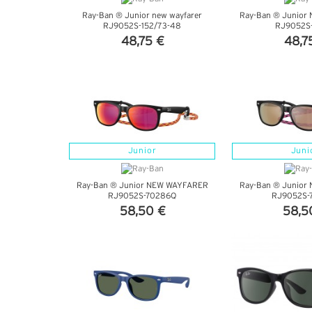
Ray-Ban ® Junior new wayfarer
Ray-Ban ® Junior
RJ9052S-152/73-48
RJ9052S-
48,75 €
48,7
VEDI DETTAGLI
VEDI DE
Junior
Juni
Ray-Ban ® Junior NEW WAYFARER
Ray-Ban ® Junior
RJ9052S-70286Q
RJ9052S-
58,50 €
58,5
VEDI DETTAGLI
VEDI DE