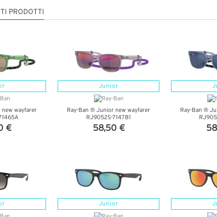
TI PRODOTTI
or
Junior
J
 new wayfarer
Ray-Ban ® Junior new wayfarer
Ray-Ban ® Ju
71465A
RJ9052S-7147B1
RJ905
0 €
58,50 €
58
TTAGLI
VEDI DETTAGLI
VEDI 
or
Junior
J