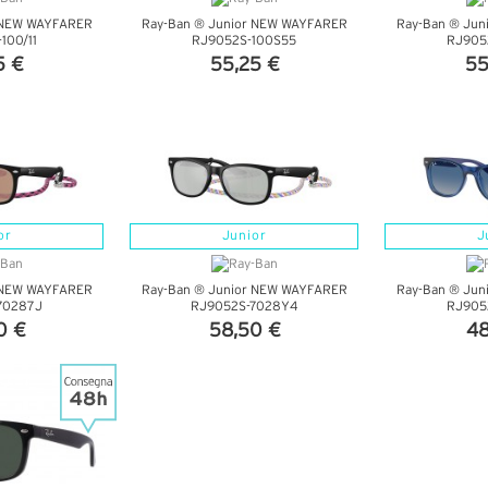
 NEW WAYFARER
Ray-Ban ® Junior NEW WAYFARER
Ray-Ban ® Ju
100/11
RJ9052S-100S55
RJ905
5 €
55,25 €
55
TTAGLI
VEDI DETTAGLI
VEDI 
or
Junior
J
 NEW WAYFARER
Ray-Ban ® Junior NEW WAYFARER
Ray-Ban ® Ju
70287J
RJ9052S-7028Y4
RJ905
0 €
58,50 €
48
TTAGLI
VEDI DETTAGLI
VEDI 