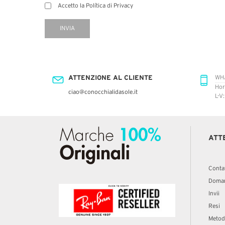
Accetto la Política di Privacy
INVIA
ATTENZIONE AL CLIENTE
WH
Hor
ciao@conocchialidasole.it
L-V
ATT
Conta
Doman
Invii
Resi
Metod