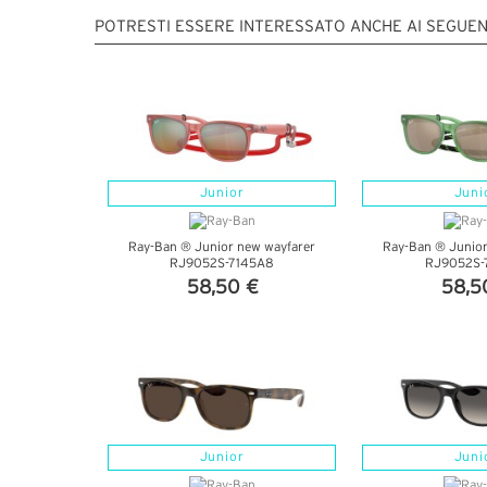
POTRESTI ESSERE INTERESSATO ANCHE AI SEGUEN
Junior
Juni
Ray-Ban ® Junior new wayfarer
Ray-Ban ® Junior
RJ9052S-7145A8
RJ9052S-
58,50 €
58,5
VEDI DETTAGLI
VEDI DE
Junior
Juni