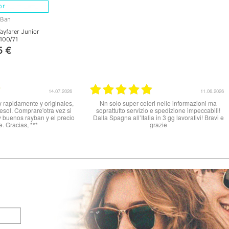
or
yfarer Junior
100/71
5 €
TTAGLI
31.03.2026
25.07.2025
otto, tutto ok
Ottimo sito per acquistare occhiali da sole. Un
pochino lenta la spedizione, ho ricevuto gli
occhiali dopo 8 giorni ma sul sito veniva
promesso arrivo in 48 h. Il complesso sono
soddisfatta gli occhiali erano perfetti, originali e
completi di tutto, custodia e panno.