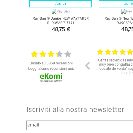
Junior
Juni
Ray-Ban ® Junior NEW WAYFARER
Ray-Ban ® New Wa
RJ9052S-717771
RJ9052S-
48,75 €
48,7
VEDI DETTAGLI
VEDI DE
10.06.2026
Ottimo Venditore *****
Buon prod
basato su
3869
recensioni
Leggi alcune recensioni qui.
Iscriviti alla nostra newsletter