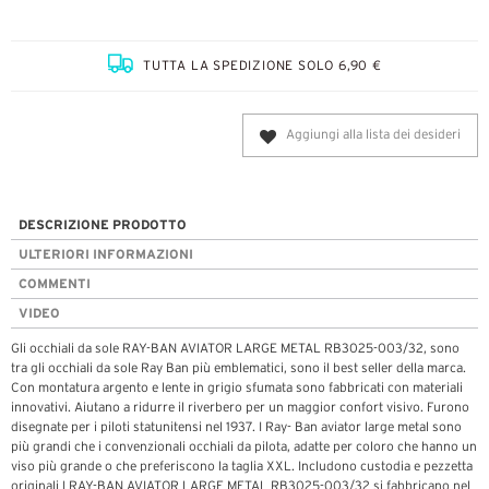
TUTTA LA SPEDIZIONE SOLO 6,90 €
Aggiungi alla lista dei desideri
DESCRIZIONE PRODOTTO
ULTERIORI INFORMAZIONI
COMMENTI
VIDEO
Gli occhiali da sole RAY-BAN AVIATOR LARGE METAL RB3025-003/32, sono
tra gli occhiali da sole Ray Ban più emblematici, sono il best seller della marca.
Con montatura argento e lente in grigio sfumata sono fabbricati con materiali
innovativi. Aiutano a ridurre il riverbero per un maggior confort visivo. Furono
disegnate per i piloti statunitensi nel 1937. I Ray- Ban aviator large metal sono
più grandi che i convenzionali occhiali da pilota, adatte per coloro che hanno un
viso più grande o che preferiscono la taglia XXL. Includono custodia e pezzetta
originali I RAY-BAN AVIATOR LARGE METAL RB3025-003/32 si fabbricano nel