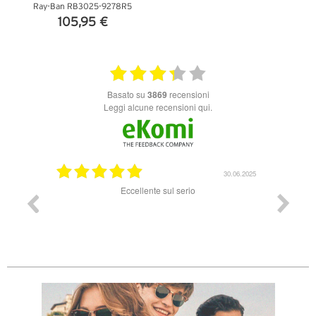
Ray-Ban RB3025-9278R5
105,95 €
VEDI DETTAGLI
basato su
3869
recensioni
Leggi alcune recensioni qui.
25.07.2025
30.06.2025
le. Un
Eccellente sul serio
Ordine
 occhiali
ordi
arrivo in
perfett
iali erano
ia e panno.