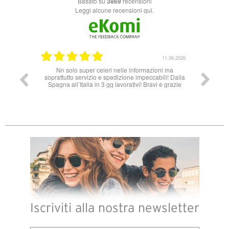
basato su
3869
recensioni
Leggi alcune recensioni qui.
14.07.2026
11.06.2026
ales, muy
Nn solo super celeri nelle informazioni ma
 necesito
soprattutto servizio e spedizione impeccabili! Dalla
attible.
Spagna all’Italia in 3 gg lavorativi! Bravi e grazie
Iscriviti alla nostra newsletter