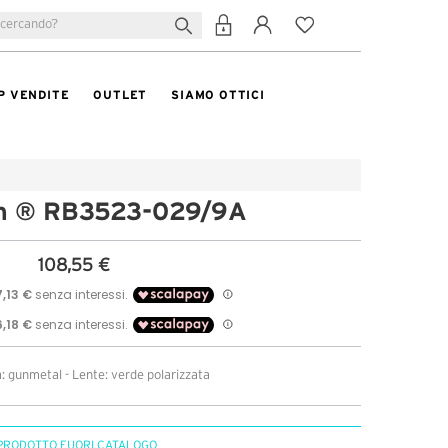
P VENDITE
OUTLET
SIAMO OTTICI
n ® RB3523-029/9A
108,55 €
: gunmetal - Lente: verde polarizzata
PRODOTTO FUORI CATALOGO