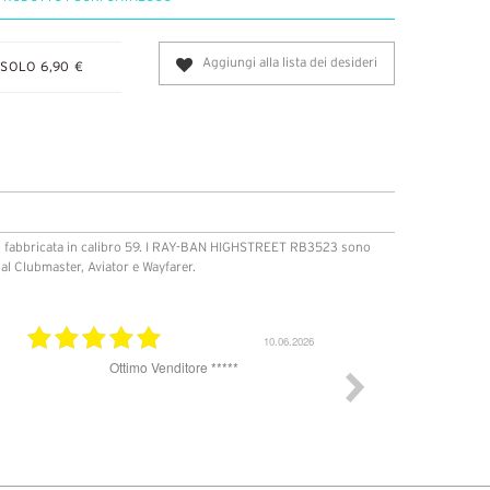
Aggiungi alla lista dei desideri
SOLO 6,90 €
to fabbricata in calibro 59. I RAY-BAN HIGHSTREET RB3523 sono
al Clubmaster, Aviator e Wayfarer.
25.07.2025
30.06.
acquistare occhiali da sole. Un
Eccellente sul serio
la spedizione, ho ricevuto gli
 8 giorni ma sul sito veniva
o in 48 h. Il complesso sono
chiali erano perfetti, originali e
i tutto, custodia e panno.