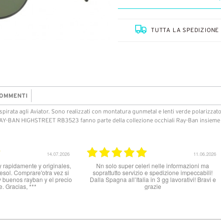
TUTTA LA SPEDIZIONE 
OMMENTI
rata agli Aviator. Sono realizzati con montatura gunmetal e lenti verde polarizza
. I RAY-BAN HIGHSTREET RB3523 fanno parte della collezione occhiali Ray-Ban insieme 
.2026
31.03.2026
Buon prodotto, tutto ok
Ottimo sito per 
pochino lenta 
occhiali dopo
promesso arriv
soddisfatta gli oc
completi d