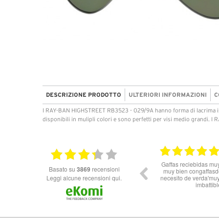
DESCRIZIONE PRODOTTO
ULTERIORI INFORMAZIONI
C
I RAY-BAN HIGHSTREET RB3523 - 029/9A hanno forma di lacrima ispi
disponibili in mulipli colori e sono perfetti per visi medio grandi
11.06.2026
10.06
 celeri nelle informazioni ma
Ottimo Venditore *****
basato su
3869
recensioni
rvizio e spedizione impeccabili!
Italia in 3 gg lavorativi! Bravi e
Leggi alcune recensioni qui.
grazie