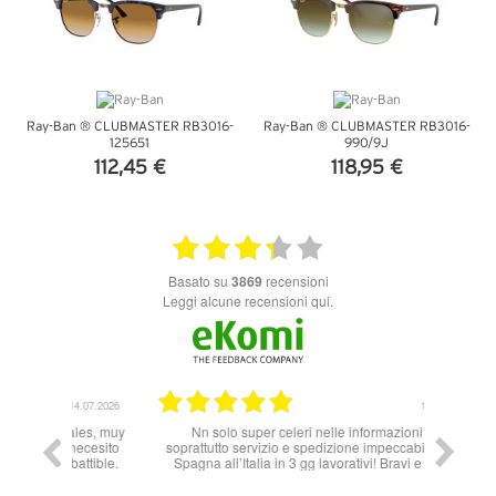
Ray-Ban ® CLUBMASTER RB3016-
Ray-Ban ® CLUBMASTER RB3016-
125651
990/9J
112,45 €
118,95 €
VEDI DETTAGLI
VEDI DETTAGLI
basato su
3869
recensioni
Leggi alcune recensioni qui.
14.07.2026
11.06.2026
ales, muy
Nn solo super celeri nelle informazioni ma
 necesito
soprattutto servizio e spedizione impeccabili! Dalla
attible.
Spagna all’Italia in 3 gg lavorativi! Bravi e grazie