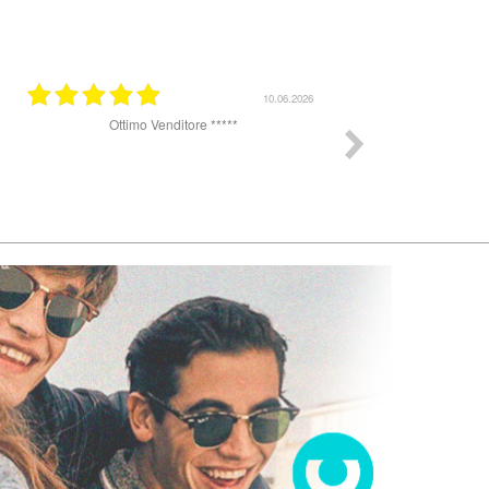
31.03.2026
25.07.2025
k
Ottimo sito per acquistare occhiali da sole. Un
pochino lenta la spedizione, ho ricevuto gli
occhiali dopo 8 giorni ma sul sito veniva
promesso arrivo in 48 h. Il complesso sono
soddisfatta gli occhiali erano perfetti, originali e
completi di tutto, custodia e panno.