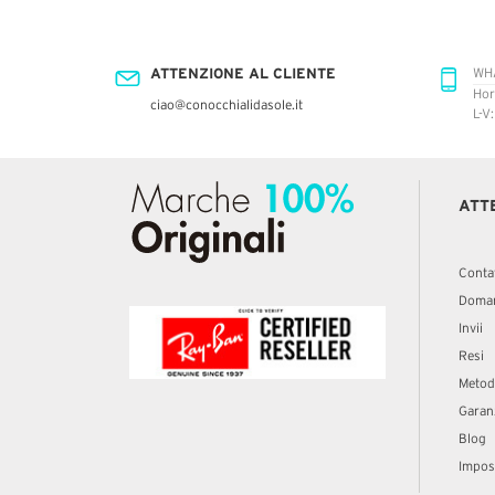
ATTENZIONE AL CLIENTE
WH
Hor
ciao@conocchialidasole.it
L-V
ATT
Conta
Doman
Invii
Resi
Metod
Garan
Blog
Impost