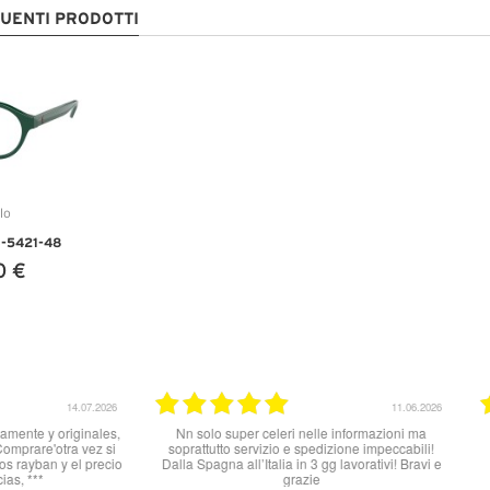
GUENTI PRODOTTI
3-5421-48
0 €
TTAGLI
31.03.2026
25.07.2025
otto, tutto ok
Ottimo sito per acquistare occhiali da sole. Un
pochino lenta la spedizione, ho ricevuto gli
occhiali dopo 8 giorni ma sul sito veniva
promesso arrivo in 48 h. Il complesso sono