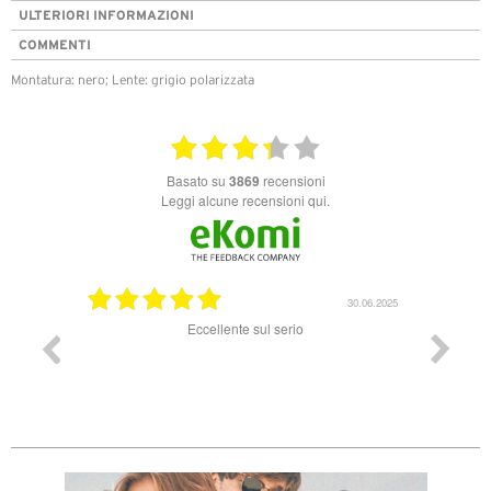
ULTERIORI INFORMAZIONI
COMMENTI
Montatura: nero; Lente: grigio polarizzata
basato su
3869
recensioni
Leggi alcune recensioni qui.
25.07.2025
30.06.2025
le. Un
Eccellente sul serio
Ordine
 occhiali
ordi
arrivo in
perfett
iali erano
ia e panno.