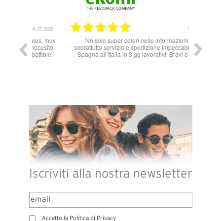
14.07.2026
11.06.2026
ales, muy
Nn solo super celeri nelle informazioni ma
 necesito
soprattutto servizio e spedizione impeccabili! Dalla
attible.
Spagna all’Italia in 3 gg lavorativi! Bravi e grazie
Iscriviti alla nostra newsletter
Accetto la Política di Privacy