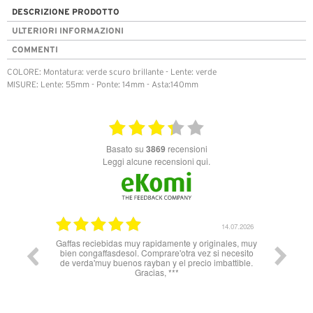
DESCRIZIONE PRODOTTO
ULTERIORI INFORMAZIONI
COMMENTI
COLORE: Montatura: verde scuro brillante - Lente: verde
MISURE: Lente: 55mm - Ponte: 14mm - Asta:140mm
basato su
3869
recensioni
Leggi alcune recensioni qui.
26.05.2025
14.07.2026
Gaffas reciebidas muy rapidamente y originales, muy
Nn 
bien congaffasdesol. Comprare'otra vez si necesito
soprattu
de verda'muy buenos rayban y el precio imbattible.
Spagna 
Gracias, ***