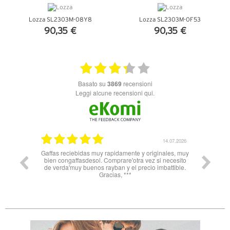
Lozza SL2303M-08Y8
Lozza SL2303M-0F53
90,35 €
90,35 €
VEDI DETTAGLI
VEDI DETTAGLI
basato su
3869
recensioni
Leggi alcune recensioni qui.
26.05.2025
14.07.2026
Gaffas reciebidas muy rapidamente y originales, muy
Nn 
bien congaffasdesol. Comprare'otra vez si necesito
soprattu
de verda'muy buenos rayban y el precio imbattible.
Spagna 
Gracias, ***