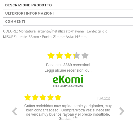
DESCRIZIONE PRODOTTO
ULTERIORI INFORMAZIONI
COMMENTI
COLORE: Montatura: argento/metallizzato/havana - Lente: grigio
MISURE: Lente: 53mm - Ponte: 21mm - Asta: 145mm
basato su
3869
recensioni
Leggi alcune recensioni qui.
26.05.2025
14.07.2026
Gaffas reciebidas muy rapidamente y originales, muy
Nn 
bien congaffasdesol. Comprare'otra vez si necesito
soprattu
de verda'muy buenos rayban y el precio imbattible.
Spagna 
Gracias, ***