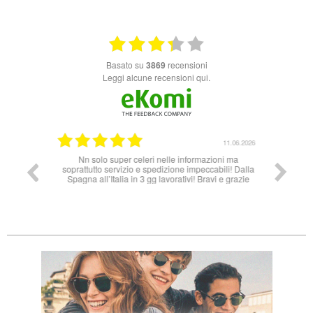
basato su
3869
recensioni
Leggi alcune recensioni qui.
14.07.2026
11.06.2026
ales, muy
Nn solo super celeri nelle informazioni ma
 necesito
soprattutto servizio e spedizione impeccabili! Dalla
attible.
Spagna all’Italia in 3 gg lavorativi! Bravi e grazie