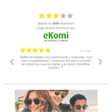
basato su
3869
recensioni
Leggi alcune recensioni qui.
14.07.2026
11.06
apidamente y originales, muy
Nn solo super celeri nelle informazioni ma
omprare'otra vez si necesito
soprattutto servizio e spedizione impeccabili! D
yban y el precio imbattible.
Spagna all’Italia in 3 gg lavorativi! Bravi e gra
cias, ***