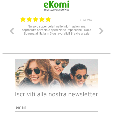
14.07.2026
11.06.2026
ales, muy
Nn solo super celeri nelle informazioni ma
 necesito
soprattutto servizio e spedizione impeccabili! Dalla
attible.
Spagna all’Italia in 3 gg lavorativi! Bravi e grazie
Iscriviti alla nostra newsletter