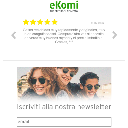
14.07.2026
muy rapidamente y originales, muy
Nn solo super celeri nelle informazio
ol. Comprare'otra vez si necesito
soprattutto servizio e spedizione impeccab
os rayban y el precio imbattible.
Spagna all’Italia in 3 gg lavorativi! Bravi
Gracias, ***
Iscriviti alla nostra newsletter