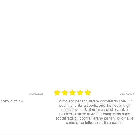
31.03.2026
25.07.2025
otto, tutto ok
Ottimo sito per acquistare occhiali da sole. Un
pochino lenta la spedizione, ho ricevuto gli
occhiali dopo 8 giorni ma sul sito veniva
promesso arrivo in 48 h. Il complesso sono
soddisfatta gli occhiali erano perfetti, originali e
completi di tutto, custodia e panno.