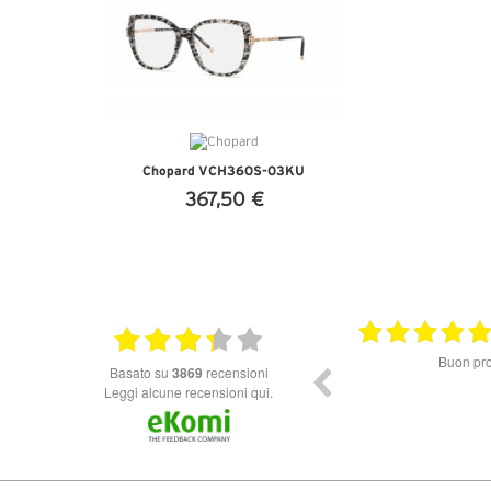
Chopard VCH360S-03KU
367,50 €
VEDI DETTAGLI
10.06.2026
Ottimo Venditore *****
Buon prod
basato su
3869
recensioni
Leggi alcune recensioni qui.