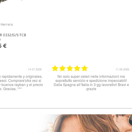
ER 0332/G/S-TCB
)
5 €
TTAGLI
10.06.2026
Ottimo Venditore *****
Buon prodotto, tutto o