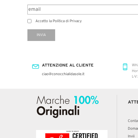
Accetto la Política di Privacy
INVIA
ATTENZIONE AL CLIENTE
WH
Hor
ciao@conocchialidasole.it
L-V
ATT
Conta
Doman
Invii