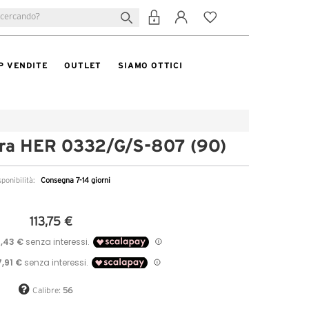
P VENDITE
OUTLET
SIAMO OTTICI
era HER 0332/G/S-807 (9O)
sponibilità:
Consegna 7-14 giorni
113,75 €
Calibre:
56