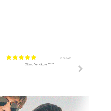
31.03.2026
25.07.2025
k
Ottimo sito per acquistare occhiali da sole. Un
pochino lenta la spedizione, ho ricevuto gli
occhiali dopo 8 giorni ma sul sito veniva
promesso arrivo in 48 h. Il complesso sono
soddisfatta gli occhiali erano perfetti, originali e
completi di tutto, custodia e panno.