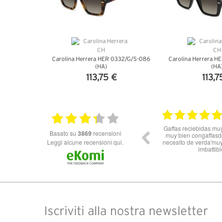
Carolina Herrera HER 0332/G/S-086
Carolina Herrera H
(HA)
(HA
113,75 €
113,7
VEDI DETTAGLI
VEDI DE
14.07.2026
11.06.2026
e y originales,
Nn solo super celeri nelle informazioni ma
basato su
3869
recensioni
re'otra vez si
soprattutto servizio e spedizione impeccabili!
ban y el precio
Leggi alcune recensioni qui.
Dalla Spagna all’Italia in 3 gg lavorativi! Bravi e
**
grazie
Iscriviti alla nostra newsletter