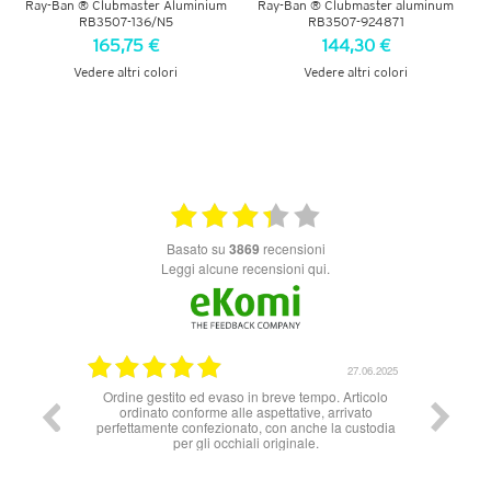
Ray-Ban ® Clubmaster Aluminium
Ray-Ban ® Clubmaster aluminum
RB3507-136/N5
RB3507-924871
165,75 €
144,30 €
Vedere altri colori
Vedere altri colori
VEDI DETTAGLI
VEDI DETTAGLI
basato su
3869
recensioni
Leggi alcune recensioni qui.
27.06.2025
16.06
so in breve tempo. Articolo
Tutto TOP!!
lle aspettative, arrivato
nato, con anche la custodia
hiali originale.