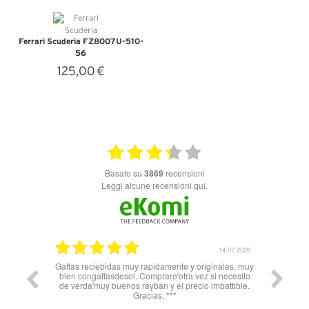
Ferrari Scuderia FZ8007U-510-
56
125,00 €
VEDI DETTAGLI
basato su
3869
recensioni
Leggi alcune recensioni qui.
14.07.2026
11.06.2026
ales, muy
Nn solo super celeri nelle informazioni ma
 necesito
soprattutto servizio e spedizione impeccabili! Dalla
attible.
Spagna all’Italia in 3 gg lavorativi! Bravi e grazie