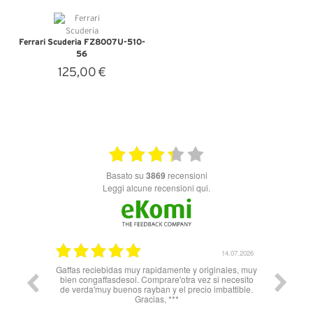
Ferrari Scuderia FZ8007U-510-
56
125,00 €
VEDI DETTAGLI
basato su
3869
recensioni
Leggi alcune recensioni qui.
26.05.2025
14.07.2026
Gaffas reciebidas muy rapidamente y originales, muy
Nn 
bien congaffasdesol. Comprare'otra vez si necesito
soprattu
de verda'muy buenos rayban y el precio imbattible.
Spagna 
Gracias, ***