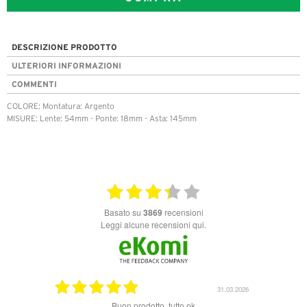
DESCRIZIONE PRODOTTO
ULTERIORI INFORMAZIONI
COMMENTI
COLORE: Montatura: Argento
MISURE: Lente: 54mm - Ponte: 18mm - Asta: 145mm
basato su
3869
recensioni
Leggi alcune recensioni qui.
10.06.2026
31.03.2026
Buon prodotto, tutto ok
Ottim