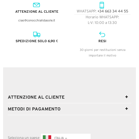
ATTENZIONE AL CLIENTE
WHATSAPP:
+34 663 34 44 55
Horario WHATSAPP:
ciao@conocchialidasole.it
L-V: 10:00 a 13:30
SPEDIZIONE SOLO 6,90 €
RESI
30 giorni per restituzioni senza
importare il motivo
ATTENZIONE AL CLIENTE
METODI DI PAGAMENTO
Seleziona un paese
ITALIA