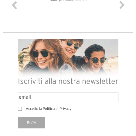
pochino 
dopo 8 g
48 h. Il 
perfetti, 
Iscriviti alla nostra newsletter
Accetto la Política di Privacy
INVIA